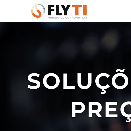
Pular
para
o
conteúdo
SOLUÇÕ
PREÇ