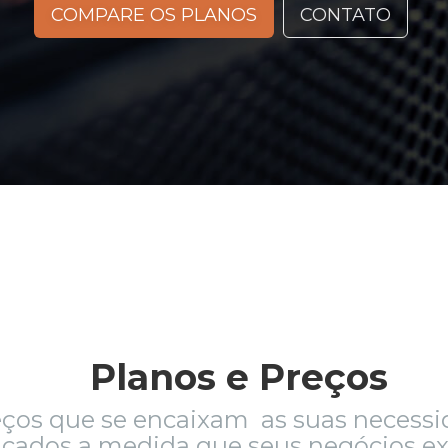
COMPARE OS PLANOS
CONTATO
Planos e Preços
eços que se encaixam as suas necess
icados a medida que seus negócios 