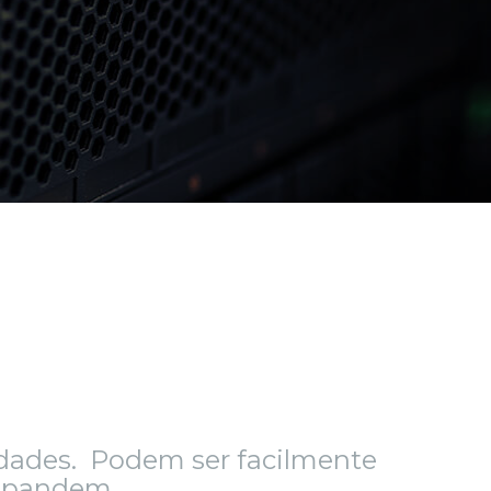
idades. Podem ser facilmente
expandem.