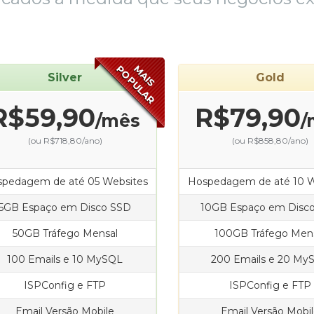
POPULAR
MAIS
Silver
Gold
R$59,90
R$79,90
/mês
/
(ou R$718,80/ano)
(ou R$858,80/ano)
pedagem de até 05 Websites
Hospedagem de até 10 W
5GB Espaço em Disco SSD
10GB Espaço em Disc
50GB Tráfego Mensal
100GB Tráfego Men
100 Emails e 10 MySQL
200 Emails e 20 My
ISPConfig e FTP
ISPConfig e FTP
Email Versão Mobile
Email Versão Mobi