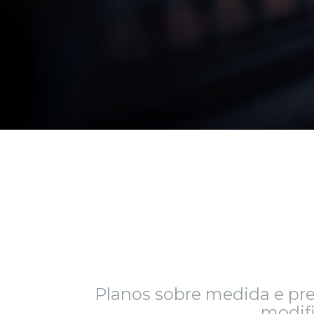
Planos sobre medida e pr
modif